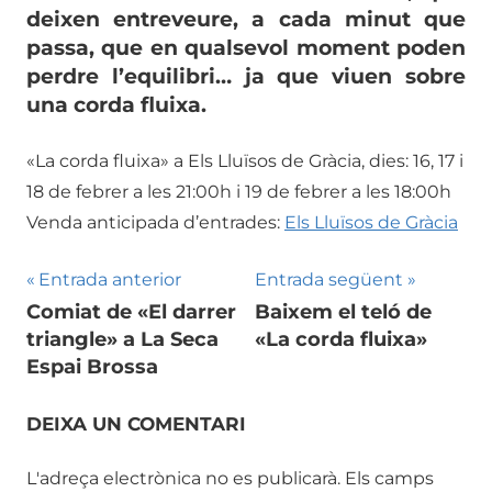
deixen entreveure, a cada minut que
passa, que en qualsevol moment poden
perdre l’equilibri… ja que viuen sobre
una corda fluixa.
«La corda fluixa» a Els Lluïsos de Gràcia, dies: 16, 17 i
18 de febrer a les 21:00h i 19 de febrer a les 18:00h
Venda anticipada d’entrades:
Els Lluïsos de Gràcia
Navegació
Entrada anterior
Entrada següent
Comiat de «El darrer
Baixem el teló de
d'entrades
triangle» a La Seca
«La corda fluixa»
Espai Brossa
DEIXA UN COMENTARI
L'adreça electrònica no es publicarà.
Els camps