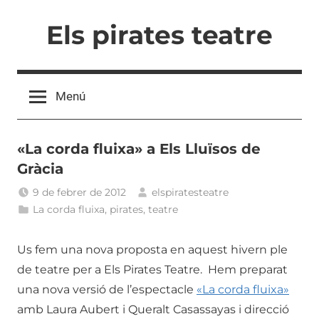
Vés
Els pirates teatre
al
contingut
Menú
«La corda fluixa» a Els Lluïsos de
Gràcia
9 de febrer de 2012
elspiratesteatre
La corda fluixa
,
pirates
,
teatre
Us fem una nova proposta en aquest hivern ple
de teatre per a Els Pirates Teatre. Hem preparat
una nova versió de l’espectacle
«La corda fluixa»
amb Laura Aubert i Queralt Casassayas i direcció