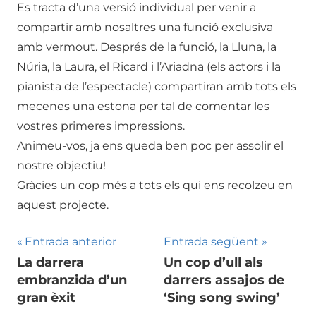
Es tracta d’una versió individual per venir a
compartir amb nosaltres una funció exclusiva
amb vermout. Després de la funció, la Lluna, la
Núria, la Laura, el Ricard i l’Ariadna (els actors i la
pianista de l’espectacle) compartiran amb tots els
mecenes una estona per tal de comentar les
vostres primeres impressions.
Animeu-vos, ja ens queda ben poc per assolir el
nostre objectiu!
Gràcies un cop més a tots els qui ens recolzeu en
aquest projecte.
Navegació
Entrada anterior
Entrada següent
La darrera
Un cop d’ull als
d'entrades
embranzida d’un
darrers assajos de
gran èxit
‘Sing song swing’