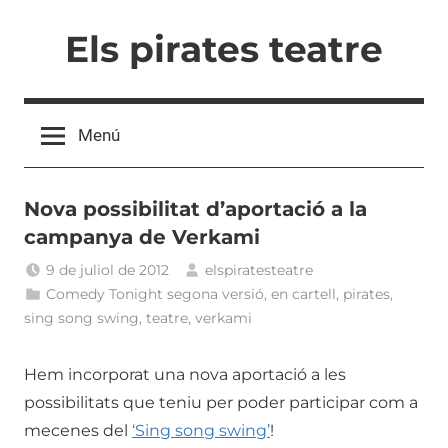
Vés
Els pirates teatre
al
contingut
Menú
Nova possibilitat d’aportació a la
campanya de Verkami
9 de juliol de 2012
elspiratesteatre
Comedy Tonight segona versió
,
en cartell
,
pirates
,
sing song swing
,
teatre
,
verkami
Hem incorporat una nova aportació a les
possibilitats que teniu per poder participar com a
mecenes del
‘Sing song swing’
!