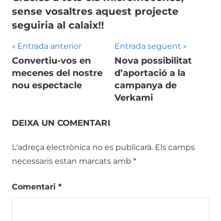
sense vosaltres aquest projecte
seguiria al calaix!!
Navegació
Entrada anterior
Entrada següent
Convertiu-vos en
Nova possibilitat
d'entrades
mecenes del nostre
d’aportació a la
nou espectacle
campanya de
Verkami
DEIXA UN COMENTARI
L'adreça electrònica no es publicarà.
Els camps
necessaris estan marcats amb
*
Comentari
*