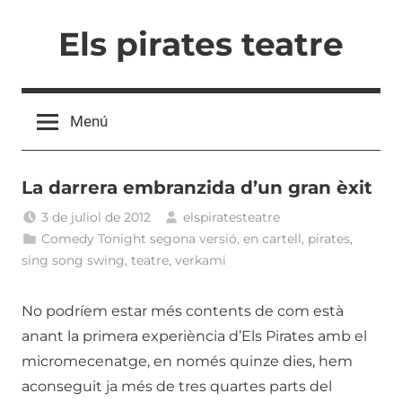
Vés
Els pirates teatre
al
contingut
Menú
La darrera embranzida d’un gran èxit
3 de juliol de 2012
elspiratesteatre
Comedy Tonight segona versió
,
en cartell
,
pirates
,
sing song swing
,
teatre
,
verkami
No podríem estar més contents de com està
anant la primera experiència d’Els Pirates amb el
micromecenatge, en només quinze dies, hem
aconseguit ja més de tres quartes parts del