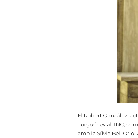
El Robert González, ac
Turguénev al TNC, comèd
amb la Sílvia Bel, Orio