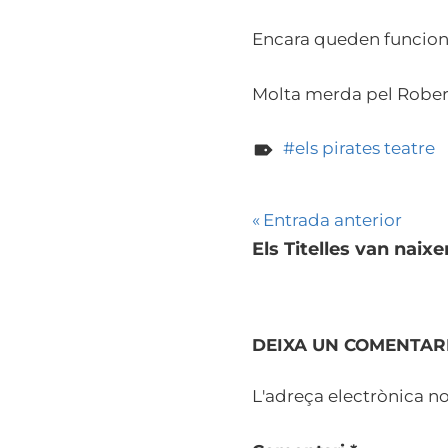
Encara queden funcions 
Molta merda pel Robert
els pirates teatre
Navegació
Entrada anterior
Els Titelles van naix
d'entrades
DEIXA UN COMENTAR
L'adreça electrònica no