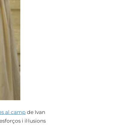
s al camp
de Ivan
forços i il·lusions