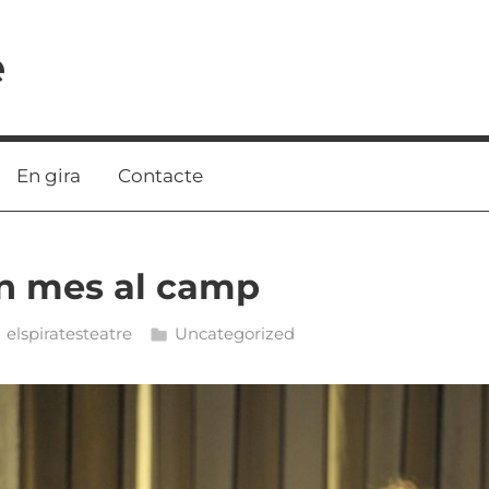
e
En gira
Contacte
Un mes al camp
elspiratesteatre
Uncategorized