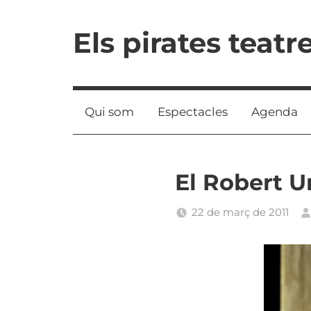
Vés
al
Els pirates teatr
contingut
Qui som
Espectacles
Agenda
El Robert 
22 de març de 2011