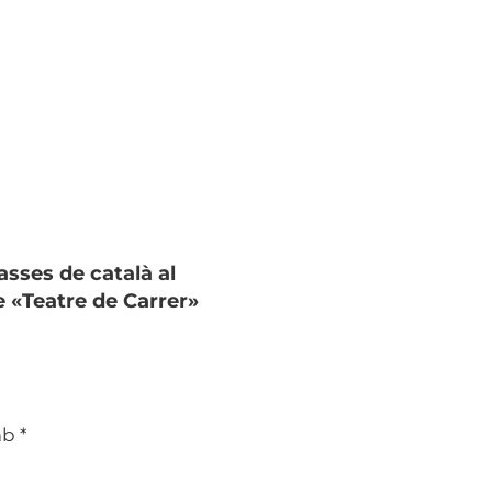
asses de català al
e «Teatre de Carrer»
mb
*