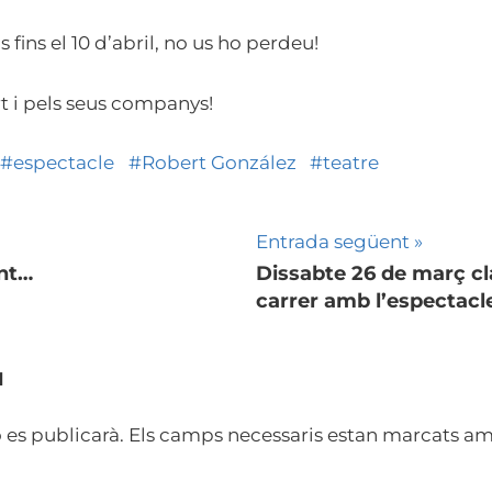
fins el 10 d’abril, no us ho perdeu!
 i pels seus companys!
espectacle
Robert González
teatre
Entrada següent
ent…
Dissabte 26 de març cl
carrer amb l’espectacl
I
 es publicarà.
Els camps necessaris estan marcats a