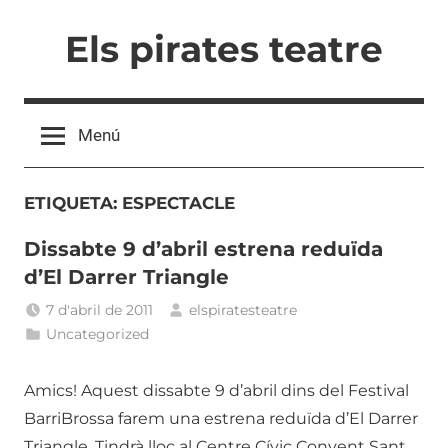
Vés
Els pirates teatre
al
contingut
Menú
ETIQUETA:
ESPECTACLE
Dissabte 9 d’abril estrena reduïda
d’El Darrer Triangle
7 d'abril de 2011
elspiratesteatre
Uncategorized
Amics! Aquest dissabte 9 d’abril dins del Festival
BarriBrossa farem una estrena reduïda d’El Darrer
Triangle. Tindrà lloc al Centre Cívic Convent Sant