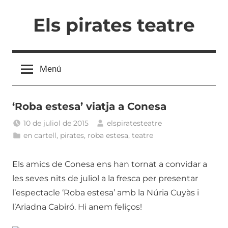
Vés
Els pirates teatre
al
contingut
Menú
‘Roba estesa’ viatja a Conesa
10 de juliol de 2015
elspiratesteatre
en cartell
,
pirates
,
roba estesa
,
teatre
Els amics de Conesa ens han tornat a convidar a
les seves nits de juliol a la fresca per presentar
l’espectacle ‘Roba estesa’ amb la Núria Cuyàs i
l’Ariadna Cabiró. Hi anem feliços!