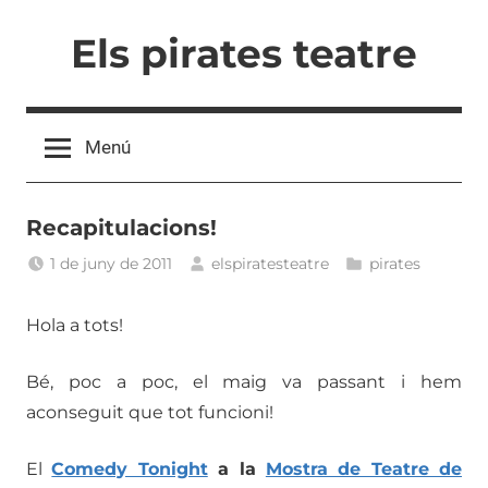
Vés
Els pirates teatre
al
contingut
Menú
Recapitulacions!
1 de juny de 2011
elspiratesteatre
pirates
Hola a tots!
Bé, poc a poc, el maig va passant i hem
aconseguit que tot funcioni!
El
Comedy Tonight
a la
Mostra de Teatre de