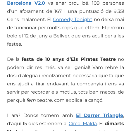
Barcelona V2.0
va anar prou bé. 109 persones
d’un aforament de 167. I una puntuació de 9,35!
Gens malament. El
Comedy Tonight
no deixa mai
de funcionar per molts cops que el fem. El pròxim
bolo el 12 de juny a Bellver, que ens acull per a les
festes.
De la
festa de 10 anys d’Els Pirates Teatre
no
podem dir res més, va ser genial! Vam rebre la
dosi d’alegria i recolzament necessària que fa que
ens ajudi a tirar endavant la companyia i ens va
servir per recordar els motius, tots ben macos, de
per què
fem teatre,
com explica la cançó.
I ara? Doncs tornem amb
El Darrer Triangle
,
d’aquí 15 dies estrenem al
Círcol Maldà
. El
dimarts