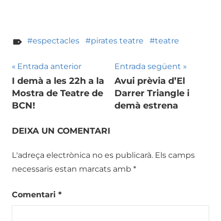
espectacles
pirates teatre
teatre
Navegació
Entrada anterior
Entrada següent
I demà a les 22h a la
Avui prèvia d’El
d'entrades
Mostra de Teatre de
Darrer Triangle i
BCN!
demà estrena
DEIXA UN COMENTARI
L'adreça electrònica no es publicarà.
Els camps
necessaris estan marcats amb
*
Comentari
*