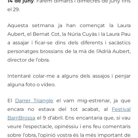
14 de juny
. Farem dimarts i dimecres de juny fins
el 29.
Aquesta setmana ja han començat la Laura
Aubert, el Bernat Cot, la Núria Cuyàs i la Laura Pau
a assajar i ficar-se dins dels diferents i sacàstics
personatges brossians de la mà de l’Adrià Aubert,
director de l’obra.
Intentaré colar-me a alguns dels assajos i penjar
alguna foto o vídeo.
El
Darrer Triangle
el vam mig-estrenar, ja que
encara no estava del tot acabat, al
Festival
BarriBrossa
el 9 d’abril. Ens encantaria que, si vau
veure l’espectacle, opinéssiu i ens feu comentaris
sobre l’obra, l’opinió vostra és la més important de