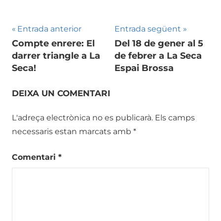
Navegació
Entrada anterior
Entrada següent
Compte enrere: El
Del 18 de gener al 5
d'entrades
darrer triangle a La
de febrer a La Seca
Seca!
Espai Brossa
DEIXA UN COMENTARI
L'adreça electrònica no es publicarà.
Els camps
necessaris estan marcats amb
*
Comentari
*