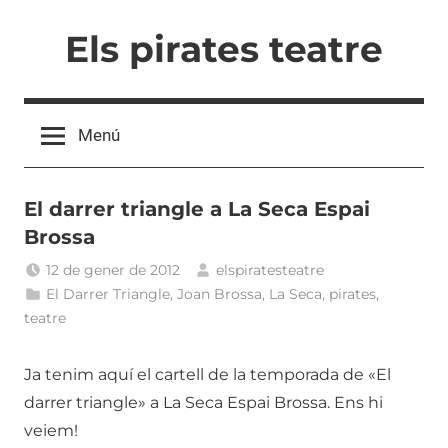
Vés
Els pirates teatre
al
contingut
Menú
El darrer triangle a La Seca Espai
Brossa
12 de gener de 2012
elspiratesteatre
El Darrer Triangle
,
Joan Brossa
,
La Seca
,
pirates
,
teatre
Ja tenim aquí el cartell de la temporada de «El
darrer triangle» a La Seca Espai Brossa. Ens hi
veiem!