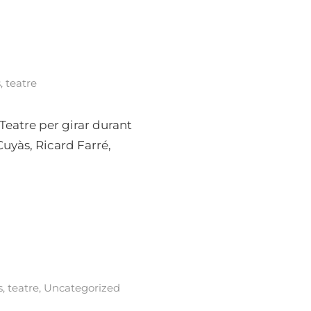
s
,
teatre
 Teatre per girar durant
Cuyàs, Ricard Farré,
s
,
teatre
,
Uncategorized