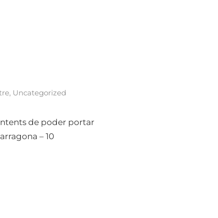
tre
,
Uncategorized
contents de poder portar
Tarragona – 10