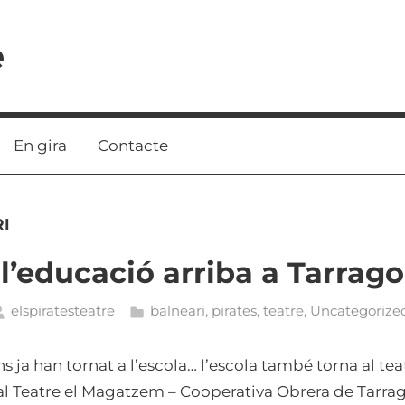
e
En gira
Contacte
I
 l’educació arriba a Tarrag
elspiratesteatre
balneari
,
pirates
,
teatre
,
Uncategorize
ns ja han tornat a l’escola… l’escola també torna al te
ó al Teatre el Magatzem – Cooperativa Obrera de Tarra