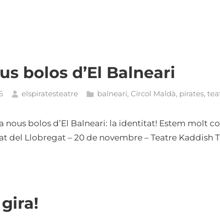
us bolos d’El Balneari
6
elspiratesteatre
balneari
,
Círcol Maldà
,
pirates
,
tea
rta nous bolos d’El Balneari: la identitat! Estem molt 
rat del Llobregat – 20 de novembre – Teatre Kaddish 
gira!