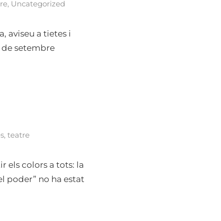
re
,
Uncategorized
 aviseu a tietes i
25 de setembre
es
,
teatre
 els colors a tots: la
“el poder” no ha estat