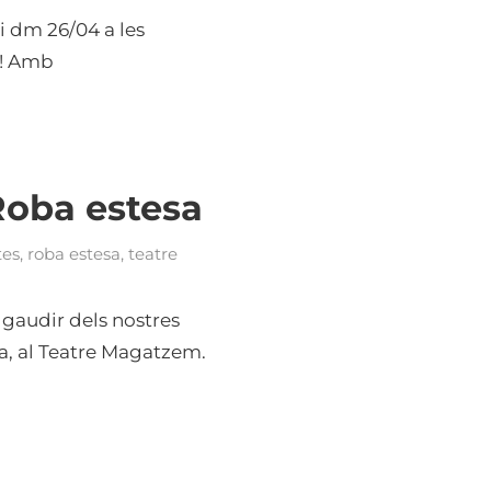
 i dm 26/04 a les
à! Amb
Roba estesa
tes
,
roba estesa
,
teatre
gaudir dels nostres
a, al Teatre Magatzem.