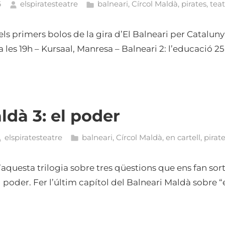
6
elspiratesteatre
balneari
,
Círcol Maldà
,
pirates
,
teat
ls primers bolos de la gira d’El Balneari per Catalunya,
a les 19h – Kursaal, Manresa – Balneari 2: l’educació 
ldà 3: el poder
elspiratesteatre
balneari
,
Círcol Maldà
,
en cartell
,
pirat
’aquesta trilogia sobre tres qüestions que ens fan sortir
el poder. Fer l’últim capítol del Balneari Maldà sobre 