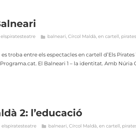
Balneari
elspiratesteatre
balneari
,
Círcol Maldà
,
en cartell
,
pirate
i es troba entre els espectacles en cartell d’Els Pirates
Programa.cat. El Balneari 1 – la identitat. Amb Núria 
ldà 2: l’educació
elspiratesteatre
balneari
,
Círcol Maldà
,
en cartell
,
pirate