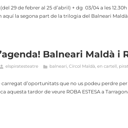
 (del 29 de febrer al 25 d’abril) + dg 03/04 a les 12.30h
 aquí la segona part de la trilogia del Balneari Mald
’agenda! Balneari Maldà i 
elspiratesteatre
balneari
,
Círcol Maldà
,
en cartell
,
pira
carregat d’oportunitats que no us podeu perdre per 
ica aquesta tardor de veure ROBA ESTESA a Tarragon