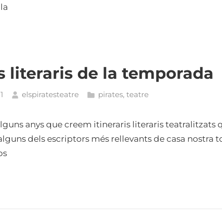
 la
is literaris de la temporada
1
elspiratesteatre
pirates
,
teatre
 alguns anys que creem itineraris literaris teatralitzats
alguns dels escriptors més rellevants de casa nostra t
os