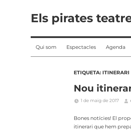
Vés
al
Els pirates teatr
contingut
Qui som
Espectacles
Agenda
ETIQUETA:
ITINERARI
Nou itinerar
1 de maig de 2017
Bones notícies! El pro
itinerari que hem prep