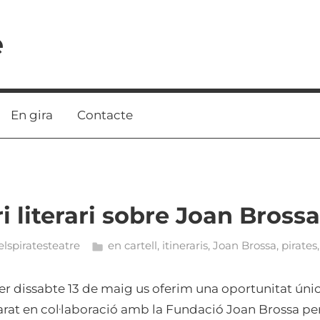
e
En gira
Contacte
i literari sobre Joan Brossa
elspiratesteatre
en cartell
,
itineraris
,
Joan Brossa
,
pirates
per dissabte 13 de maig us oferim una oportunitat úni
arat en col·laboració amb la Fundació Joan Brossa per