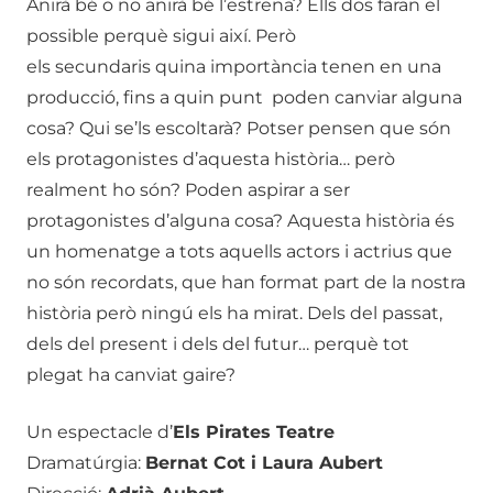
Anirà bé o no anirà bé l’estrena? Ells dos faran el
possible perquè sigui així. Però
els secundaris quina importància tenen en una
producció, fins a quin punt poden canviar alguna
cosa? Qui se’ls escoltarà? Potser pensen que són
els protagonistes d’aquesta història… però
realment ho són? Poden aspirar a ser
protagonistes d’alguna cosa? Aquesta història és
un homenatge a tots aquells actors i actrius que
no són recordats, que han format part de la nostra
història però ningú els ha mirat. Dels del passat,
dels del present i dels del futur… perquè tot
plegat ha canviat gaire?
Un espectacle d’
Els Pirates Teatre
Dramatúrgia:
Bernat Cot i Laura Aubert